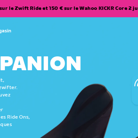
ur le Zwift Ride et 150 € sur le Wahoo KICKR Core 2 ju
gasin
MPANION
t,
zwifter.
ouvez
er
es Ride Ons,
tiques