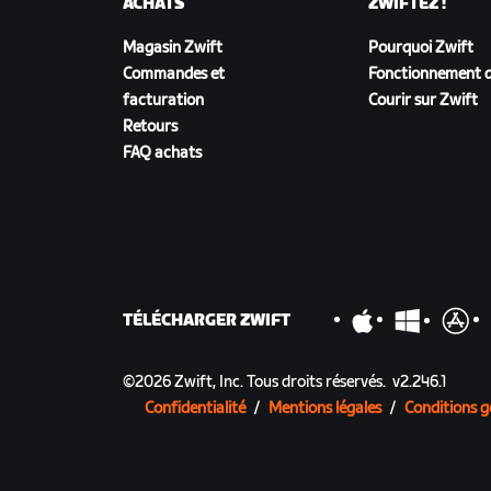
ACHATS
ZWIFTEZ !
Magasin Zwift
Pourquoi Zwift
Commandes et
Fonctionnement d
facturation
Courir sur Zwift
Retours
FAQ achats
TÉLÉCHARGER ZWIFT
©
2026
Zwift, Inc.
Tous droits réservés.
v
2.246.1
Confidentialité
/
Mentions légales
/
Conditions g