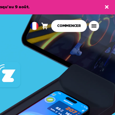
squ'au 9 août.
COMMENCER
Panier
0
European
article
Union
Français