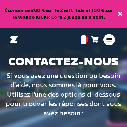
Économise 200 € sur le Zwift Ride et 150 € sur
le Wahoo KICKR Core 2 jusqu'au 9 août.
Panier
0
European
article
Union
Français
CONTACTEZ-NOUS
Si vous avez une question ou besoin
d'aide, nous sommes là pour vous.
Utilisez l'une des options ci-dessous
pour trouver les réponses dont vous
avez besoin :