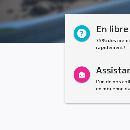
En libre
75% des membr
rapidement !
Assista
L'un de nos co
en moyenne da