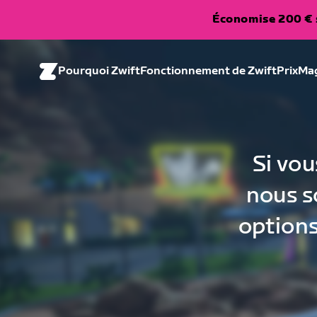
Économise 200 € s
Pourquoi Zwift
Fonctionnement de Zwift
Prix
Ma
Si vou
nous s
options