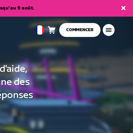
squ'au 9 août.
COMMENCER
Panier
0
European
article
Union
Français
d'aide,
une des
réponses