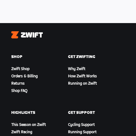
Zwift
SHOP
GET ZWIFTING
Zwift Shop
Why Zwift
Orders & Billing
How Zwift Works
Returns
Running on Zwift
Shop FAQ
HIGHLIGHTS
GET SUPPORT
This Season on Zwift
Cycling Support
Zwift Racing
Running Support