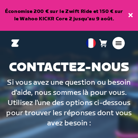
Économise 200 € sur le Zwift Ride et 150 € sur
le Wahoo KICKR Core 2 jusqu'au 9 août.
Panier
0
European
article
Union
Français
CONTACTEZ-NOUS
Si vous avez une question ou besoin
d'aide, nous sommes là pour vous.
Utilisez l'une des options ci-dessous
pour trouver les réponses dont vous
avez besoin :