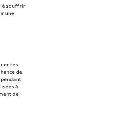
 à souffrir
ir une
tuer tes
chance de
s pendant
lisées à
ement de