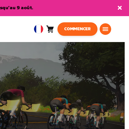
squ'au 9 août.
COMMENCER
Panier
0
European
article
Union
Français