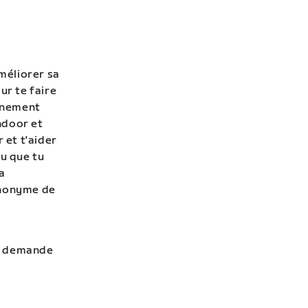
améliorer sa
ur te faire
aînement
indoor et
 et t'aider
ou que tu
a
ynonyme de
la demande