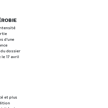
ÉROBIE
ntensité
rtie
ns d'une
éance
 du dossier
le 17 avril
té et plus
ition