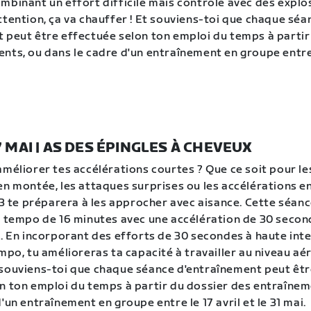
mbinant un effort difficile mais contrôlé avec des explo
ttention, ça va chauffer ! Et souviens-toi que chaque séa
 peut être effectuée selon ton emploi du temps à partir
nts, ou dans le cadre d'un entraînement en groupe entre 
7 MAI | AS DES ÉPINGLES À CHEVEUX
améliorer tes accélérations courtes ? Que ce soit pour le
en montée, les attaques surprises ou les accélérations en
e 3 te préparera à les approcher avec aisance. Cette séan
u tempo de 16 minutes avec une accélération de 30 seco
s. En incorporant des efforts de 30 secondes à haute int
mpo, tu amélioreras ta capacité à travailler au niveau aé
souviens-toi que chaque séance d'entraînement peut êt
n ton emploi du temps à partir du dossier des entraînem
'un entraînement en groupe entre le 17 avril et le 31 mai.