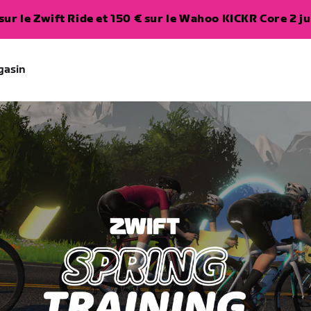
ur le Zwift Ride et 150 € sur le Wahoo KICKR Core 2 ju
gasin