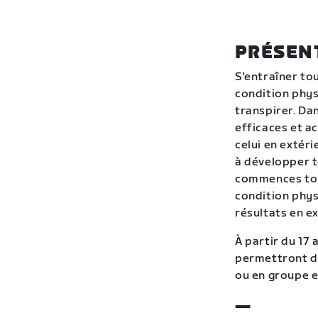
PRÉSEN
S'entraîner to
condition phys
transpirer. Da
efficaces et ac
celui en extér
à développer t
commences ton
condition phys
résultats en ex
À partir du 17 
permettront d
ou en groupe en
—