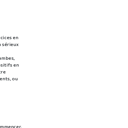
!
rcices en
 sérieux
jambes,
sitifs en
tre
ents, ou
commencer,