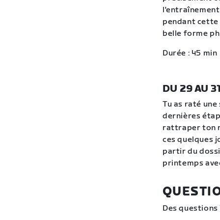
l'entraînement
pendant cette 
belle forme ph
Durée : 45 min
DU 29 AU 3
Tu as raté une
dernières étap
rattraper ton 
ces quelques j
partir du doss
printemps avec
QUESTI
Des questions