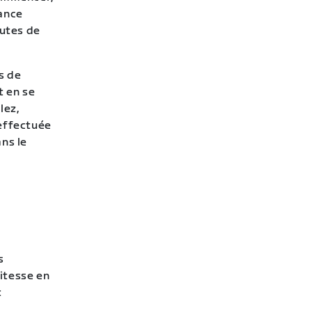
éance
nutes de
s de
t en se
lez,
 effectuée
ns le
s
vitesse en
t