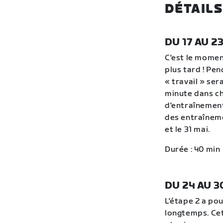
DÉTAILS
DU 17 AU 2
C'est le momen
plus tard ! Pen
« travail » se
minute dans ch
d'entraînement
des entraîneme
et le 31 mai.
Durée : 40 min
DU 24 AU 3
L'étape 2 a pou
longtemps. Ce