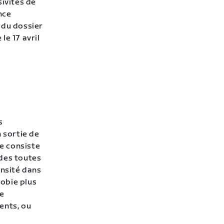
sivités de
nce
 du dossier
le 17 avril
s
 sortie de
ce consiste
ndes toutes
ensité dans
robie plus
re
ents, ou