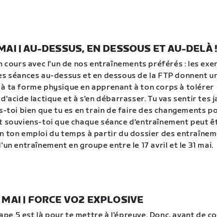
 MAI | AU-DESSUS, EN DESSOUS ET AU-DELÀ 
n cours avec l'un de nos entraînements préférés : les exe
es séances au-dessus et en dessous de la FTP donnent un
à ta forme physique en apprenant à ton corps à tolérer
d'acide lactique et à s'en débarrasser. Tu vas sentir tes 
s-toi bien que tu es en train de faire des changements po
t souviens-toi que chaque séance d'entraînement peut ê
n ton emploi du temps à partir du dossier des entraînem
'un entraînement en groupe entre le 17 avril et le 31 mai.
1 MAI | FORCE VO2 EXPLOSIVE
étape 5 est là pour te mettre à l'épreuve. Donc, avant de 