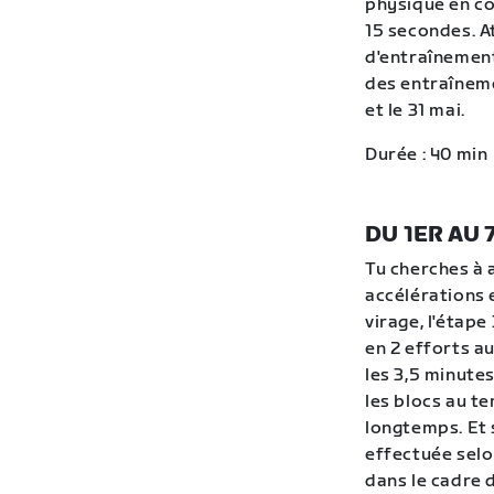
physique en co
15 secondes. A
d'entraînement
des entraîneme
et le 31 mai.
Durée : 40 min
DU 1ER AU 
Tu cherches à 
accélérations 
virage, l'étap
en 2 efforts a
les 3,5 minute
les blocs au te
longtemps. Et 
effectuée selo
dans le cadre d