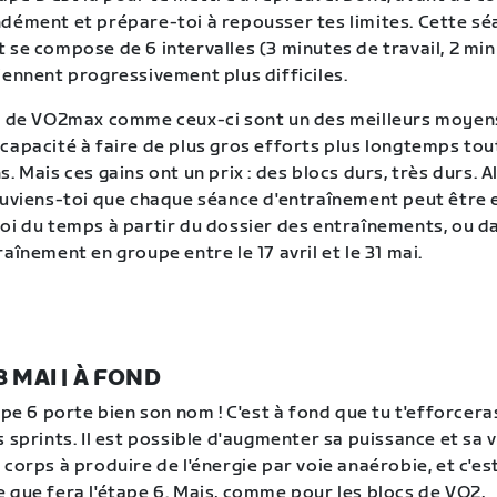
dément et prépare-toi à repousser tes limites. Cette s
 se compose de 6 intervalles (3 minutes de travail, 2 mi
iennent progressivement plus difficiles.
es de VO2max comme ceux-ci sont un des meilleurs moyen
capacité à faire de plus gros efforts plus longtemps tou
. Mais ces gains ont un prix : des blocs durs, très durs. Al
ouviens-toi que chaque séance d'entraînement peut être
oi du temps à partir du dossier des entraînements, ou da
aînement en groupe entre le 17 avril et le 31 mai.
8 MAI | À FOND
ape 6 porte bien son nom ! C'est à fond que tu t'efforcera
 sprints. Il est possible d'augmenter sa puissance et sa 
corps à produire de l'énergie par voie anaérobie, et c'es
 que fera l'étape 6. Mais, comme pour les blocs de VO2,