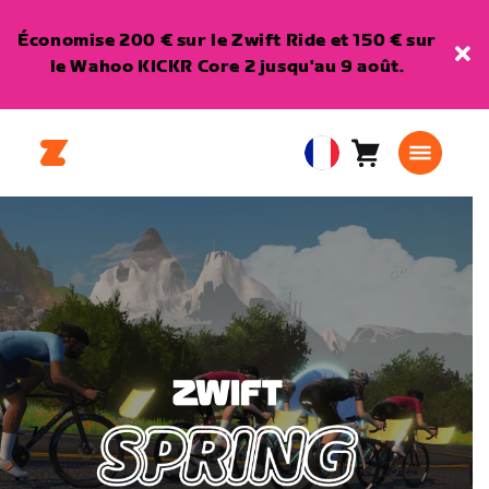
Économise 200 € sur le Zwift Ride et 150 € sur
le Wahoo KICKR Core 2 jusqu'au 9 août.
Panier
0
European
article
Union
Français