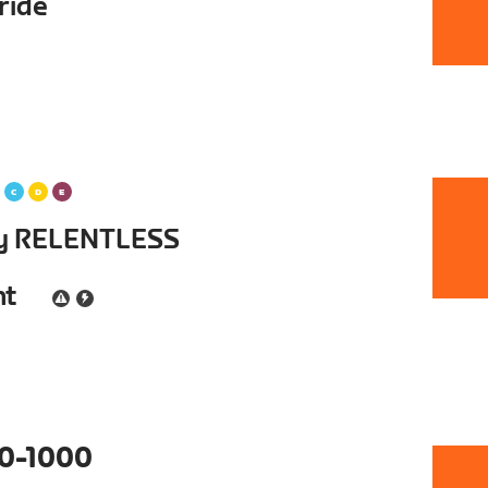
ride
 by RELENTLESS
nt
0-1000