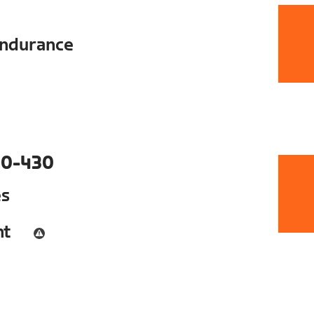
ndurance
0-430
es
nt