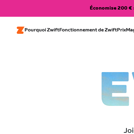
Économise 200 € s
Pourquoi Zwift
Fonctionnement de Zwift
Prix
Ma
E
Joi