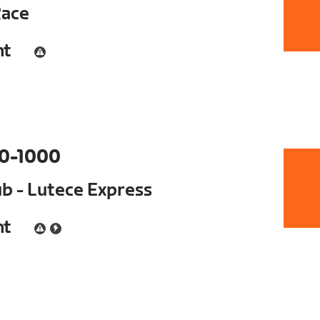
Race
nt
0-1000
ub - Lutece Express
nt