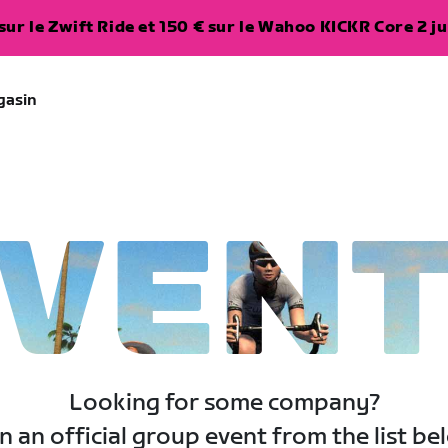
ur le Zwift Ride et 150 € sur le Wahoo KICKR Core 2 ju
gasin
VEN
Looking for some company?
n an official group event from the list be