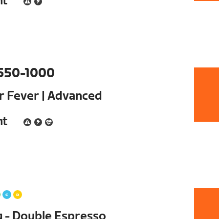
nt
650-1000
ur Fever | Advanced
nt
g - Double Espresso