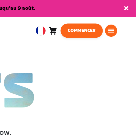
squ'au 9 août.
COMMENCER
Panier
0
European
article
Union
Français
TS
low.