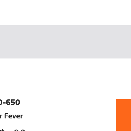
0-650
ur Fever