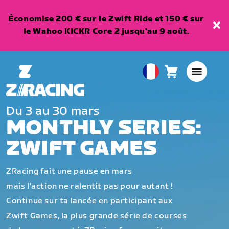
Économise 200 € sur le Zwift Ride et 150 € sur
le Wahoo KICKR Core 2 jusqu'au 9 août.
Panier
0
European
article
Union
Français
Du 3 au 30 mars
MONTHLY SERIES:
ZWIFT GAMES
ZRacing fait une pause en mars
mais l'action ne ralentit pas pour autant !
Continue sur ta lancée en participant aux
Zwift Games, la plus grande série de courses