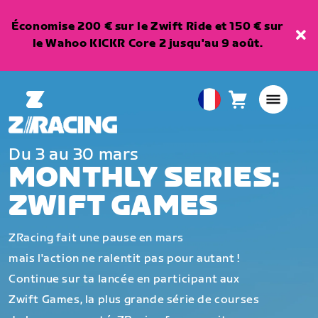
Économise 200 € sur le Zwift Ride et 150 € sur
le Wahoo KICKR Core 2 jusqu'au 9 août.
Panier
0
European
article
Union
Français
Du 3 au 30 mars
MONTHLY SERIES:
ZWIFT GAMES
ZRacing fait une pause en mars
mais l'action ne ralentit pas pour autant !
Continue sur ta lancée en participant aux
Zwift Games, la plus grande série de courses