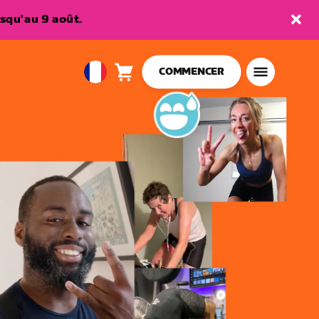
squ'au 9 août.
COMMENCER
Panier
0
European
article
Union
Français