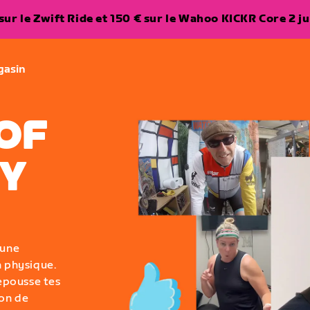
ur le Zwift Ride et 150 € sur le Wahoo KICKR Core 2 ju
gasin
OF
Y
 une
n physique.
epousse tes
çon de