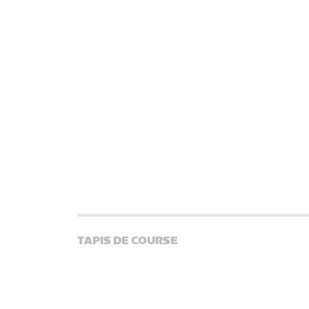
TAPIS DE COURSE
Toute une variété de tapis de course est compatible e
directement à Zwift. En utilisant un capteur de tapis
podomètre compatibles, des chaussures connectées 