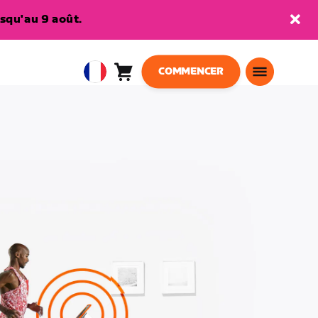
squ'au 9 août.
COMMENCER
Panier
0
European
article
Union
Français