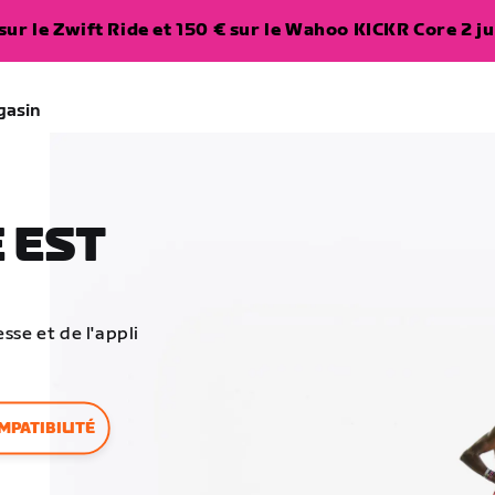
ur le Zwift Ride et 150 € sur le Wahoo KICKR Core 2 ju
gasin
 EST
sse et de l'appli
MPATIBILITÉ