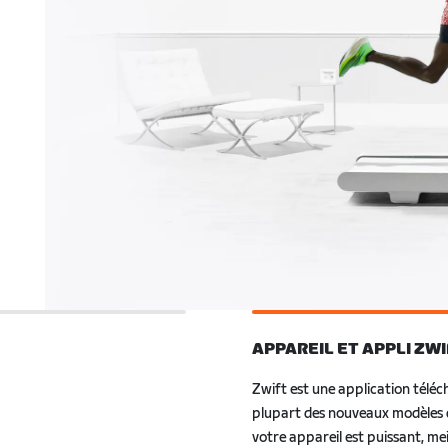
APPAREIL ET APPLI ZW
t peut se connecter
 de course ou
ou une montre