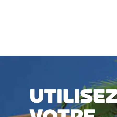
connectée, vous pouvez utiliser presque n'importe que
zwifter.
VÉRIFIER LA COMPATIBILITÉ
UTILISE