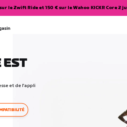
ur le Zwift Ride et 150 € sur le Wahoo KICKR Core 2 ju
gasin
 EST
sse et de l'appli
MPATIBILITÉ