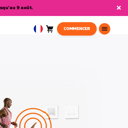
squ'au 9 août.
COMMENCER
Panier
0
European
article
Union
Français