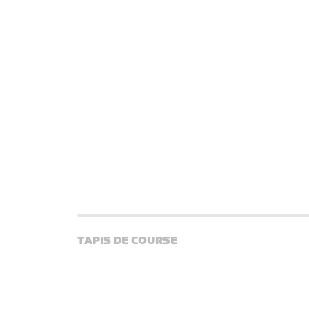
TAPIS DE COURSE
Toute une variété de tapis de course est compatible e
directement à Zwift. En utilisant un capteur de tapis
podomètre compatibles, des chaussures connectées 