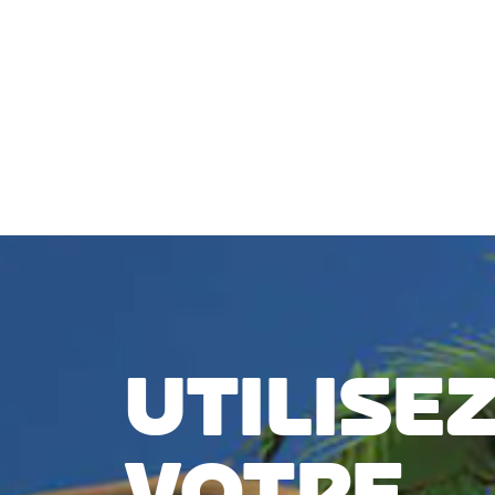
connectée, vous pouvez utiliser presque n'importe que
zwifter.
VÉRIFIER LA COMPATIBILITÉ
UTILISE