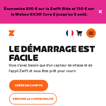
Économise 200 € sur le Zwift Ride et 150 € sur
le Wahoo KICKR Core 2 jusqu'au 9 août.
Panier
0
European
article
Union
LE DÉMARRAGE EST
Français
FACILE
Vous n'avez besoin que d'un capteur de vitesse et de
l'appli Zwift et vous êtes prêt pour courir.
CRÉER UN COMPTE
VÉRIFIER LA COMPATIBILITÉ