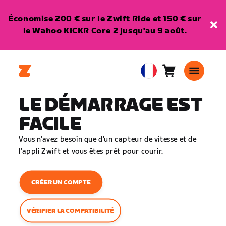
Économise 200 € sur le Zwift Ride et 150 € sur
le Wahoo KICKR Core 2 jusqu'au 9 août.
Panier
0
European
article
Union
LE DÉMARRAGE EST
Français
FACILE
Vous n'avez besoin que d'un capteur de vitesse et de
l'appli Zwift et vous êtes prêt pour courir.
CRÉER UN COMPTE
VÉRIFIER LA COMPATIBILITÉ