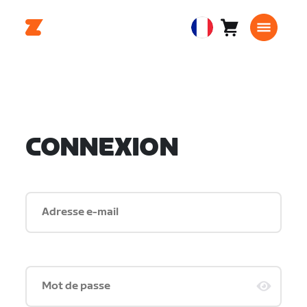
Panier
0
European
article
Union
Français
CONNEXION
Adresse e-mail
Mot de passe