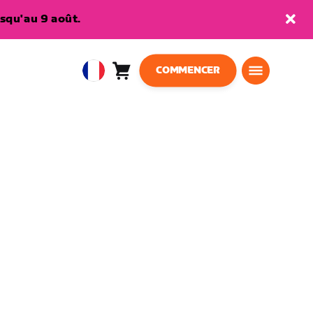
squ'au 9 août.
COMMENCER
Panier
0
European
article
Union
Français