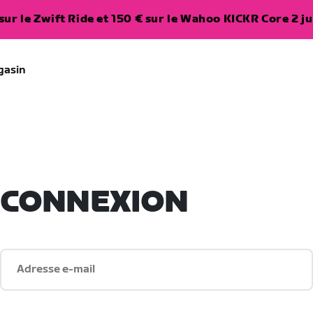
ur le Zwift Ride et 150 € sur le Wahoo KICKR Core 2 ju
gasin
CONNEXION
Adresse e-mail