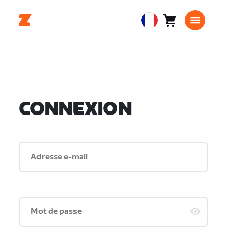
Panier
0
European
article
Union
Français
CONNEXION
Adresse e-mail
Mot de passe