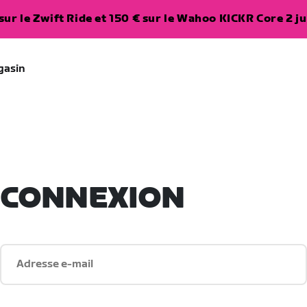
ur le Zwift Ride et 150 € sur le Wahoo KICKR Core 2 ju
gasin
CONNEXION
Adresse e-mail