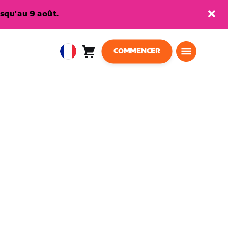
squ'au 9 août.
COMMENCER
Panier
0
European
article
Union
Français