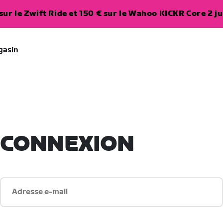
ur le Zwift Ride et 150 € sur le Wahoo KICKR Core 2 ju
gasin
CONNEXION
Adresse e-mail