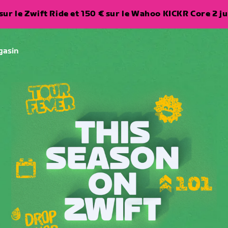
ur le Zwift Ride et 150 € sur le Wahoo KICKR Core 2 ju
gasin