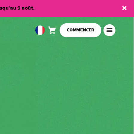
squ'au 9 août.
COMMENCER
Panier
0
European
article
Union
Français