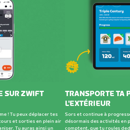
E SUR ZWIFT
TRANSPORTE TA 
L'EXTÉRIEUR
me ! Tu peux déplacer tes
Sors et continue à progresse
urs et sorties en plein air
désormais des activités en p
niser. Tu auras ainsi un
comptent, que tu roules de