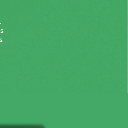
.
as
s