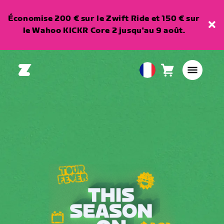
Économise 200 € sur le Zwift Ride et 150 € sur
le Wahoo KICKR Core 2 jusqu'au 9 août.
Panier
0
European
article
Union
Français