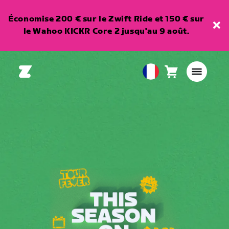
Économise 200 € sur le Zwift Ride et 150 € sur
le Wahoo KICKR Core 2 jusqu'au 9 août.
Panier
0
European
article
Union
Français