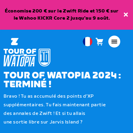
Économise 200 € sur le Zwift Ride et 150 € sur
le Wahoo KICKR Core 2 jusqu'au 9 août.
Panier
0
European
article
Union
Français
TOUR OF WATOPIA 2024 :
TERMINÉ !
Bravo ! Tu as accumulé des points d'XP
supplémentaires. Tu fais maintenant partie
des annales de Zwift ! Et si tu allais
une sortie libre sur Jarvis Island ?