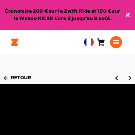
Économise 200 € sur le Zwift Ride et 150 € sur
le Wahoo KICKR Core 2 jusqu'au 9 août.
Panier
0
European
article
Union
Français
RETOUR