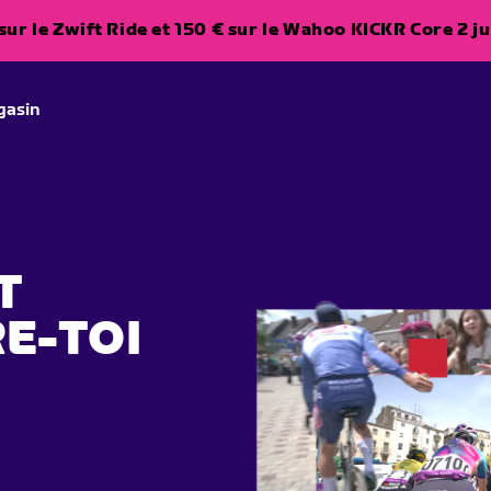
ur le Zwift Ride et 150 € sur le Wahoo KICKR Core 2 ju
gasin
T
E-TOI