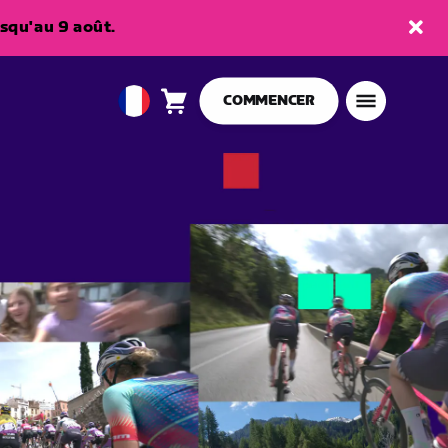
squ'au 9 août.
COMMENCER
Panier
0
European
article
Union
Français