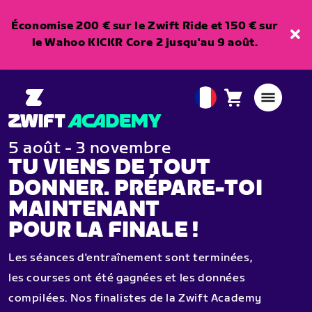
Économise 200 € sur le Zwift Ride et 150 € sur
le Wahoo KICKR Core 2 jusqu'au 9 août.
Panier
0
European
article
Union
Français
5 août - 3 novembre
TU VIENS DE TOUT
DONNER. PRÉPARE-TOI
MAINTENANT
POUR LA FINALE !
Les séances d'entraînement sont terminées,
les courses ont été gagnées et les données
compilées. Nos finalistes de la Zwift Academy