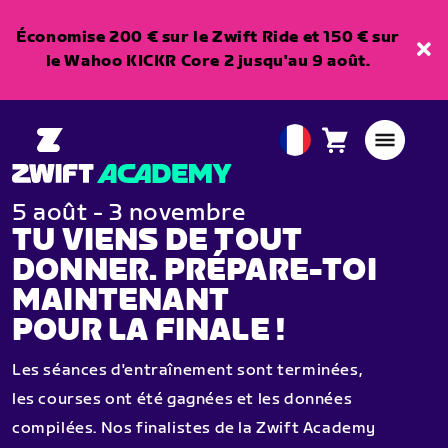
Économise 200 € sur le Zwift Ride et 150 € sur
le Wahoo KICKR Core 2 jusqu'au 9 août.
Panier
0
European
article
Union
Français
5 août - 3 novembre
TU VIENS DE TOUT
DONNER. PRÉPARE-TOI
MAINTENANT
POUR LA FINALE !
Les séances d'entraînement sont terminées,
les courses ont été gagnées et les données
compilées. Nos finalistes de la Zwift Academy