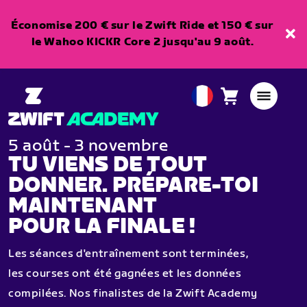
Économise 200 € sur le Zwift Ride et 150 € sur
le Wahoo KICKR Core 2 jusqu'au 9 août.
Panier
0
European
article
Union
Français
5 août - 3 novembre
TU VIENS DE TOUT
DONNER. PRÉPARE-TOI
MAINTENANT
POUR LA FINALE !
Les séances d'entraînement sont terminées,
les courses ont été gagnées et les données
compilées. Nos finalistes de la Zwift Academy