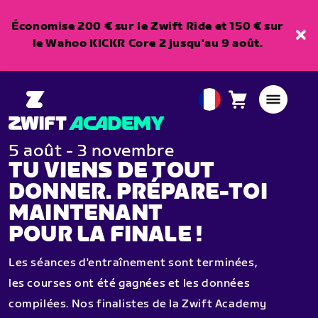
Économise 200 € sur le Zwift Ride et 150 € sur
le Wahoo KICKR Core 2 jusqu'au 9 août.
Panier
0
European
article
Union
Français
5 août - 3 novembre
TU VIENS DE TOUT
DONNER. PRÉPARE-TOI
MAINTENANT
POUR LA FINALE !
Les séances d'entraînement sont terminées,
les courses ont été gagnées et les données
compilées. Nos finalistes de la Zwift Academy