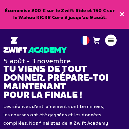
Économise 200 € sur le Zwift Ride et 150 € sur
le Wahoo KICKR Core 2 jusqu'au 9 août.
Panier
0
European
article
Union
Français
5 août - 3 novembre
TU VIENS DE TOUT
DONNER. PRÉPARE-TOI
MAINTENANT
POUR LA FINALE !
Les séances d'entraînement sont terminées,
les courses ont été gagnées et les données
compilées. Nos finalistes de la Zwift Academy