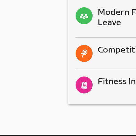
Modern Fa
Leave
Competit
Fitness I