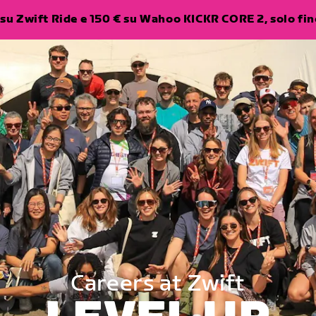
su Zwift Ride e 150 € su Wahoo KICKR CORE 2, solo fino
Careers at Zwift