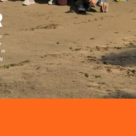
R
ur
e
 in
ry