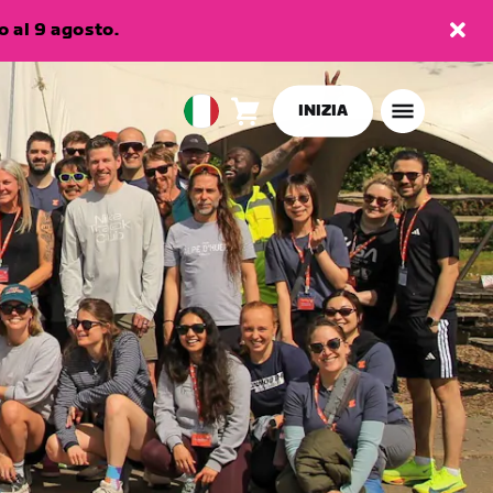
 al 9 agosto.
INIZIA
Carrello
0
European
articoli
Union
Italiano