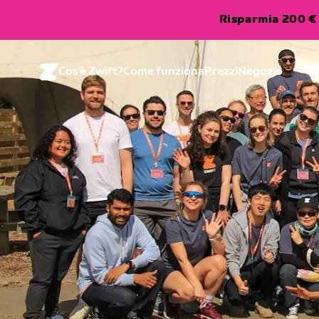
Risparmia 200 € 
Cos'è Zwift?
Come funziona
Prezzi
Negozio