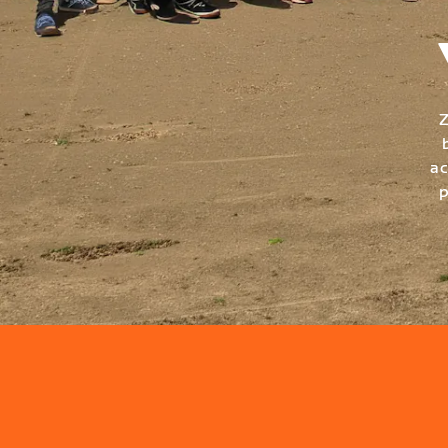
Z
ac
p