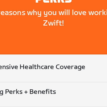
reasons why you will love work
Zwift!
nsive Healthcare Coverage
g Perks + Benefits