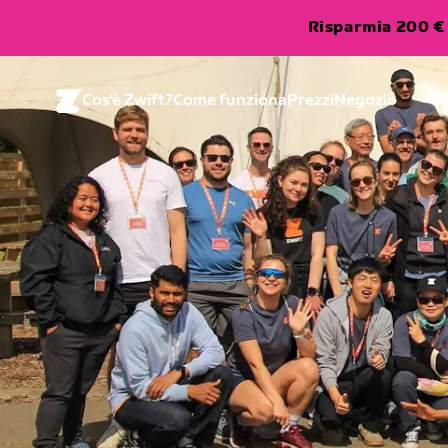
Risparmia 200 € 
Cos'è Zwift?
Come funziona
Prezzi
Negozio