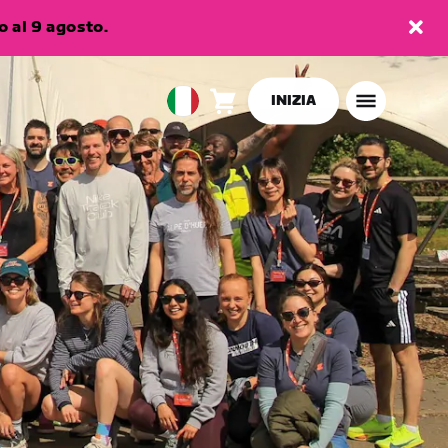
 al 9 agosto.
INIZIA
Carrello
0
European
articoli
Union
Italiano