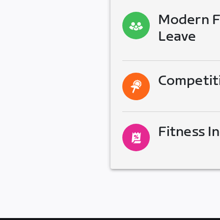
Modern Fa
Leave
Competit
Fitness I