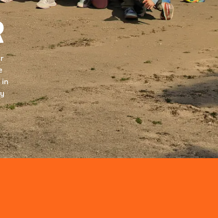
R
ur
e
 in
ry