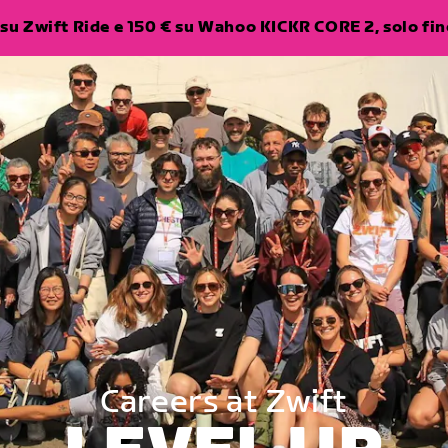
su Zwift Ride e 150 € su Wahoo KICKR CORE 2, solo fino
Careers at Zwift