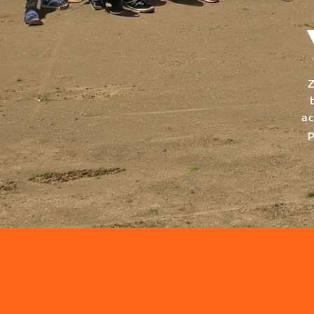
Z
ac
p