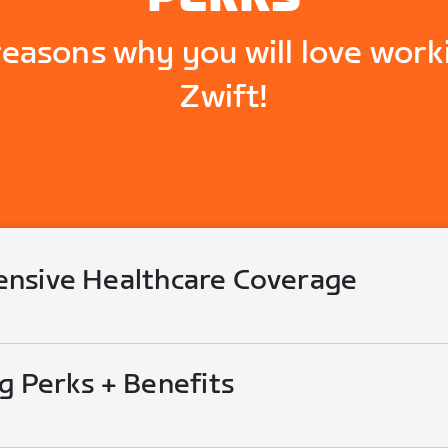
reasons why you will love work
Zwift!
nsive Healthcare Coverage
g Perks + Benefits