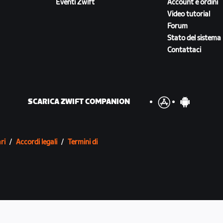
Eventi Zwift
Account e ordini
Video tutorial
Forum
Stato del sistema
Contattaci
SCARICA ZWIFT COMPANION
ri
/
Accordi legali
/
Termini di