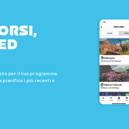
ORSI,
ED
usto per il tuo programma.
e pianifica i più recenti e