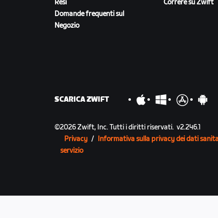
Resi
Correre su Zwift
Domande frequenti sul
Negozio
SCARICA ZWIFT
©
2026
Zwift, Inc.
Tutti i diritti riservati.
v
2.246.1
Privacy
/
Informativa sulla privacy dei dati sanita
servizio