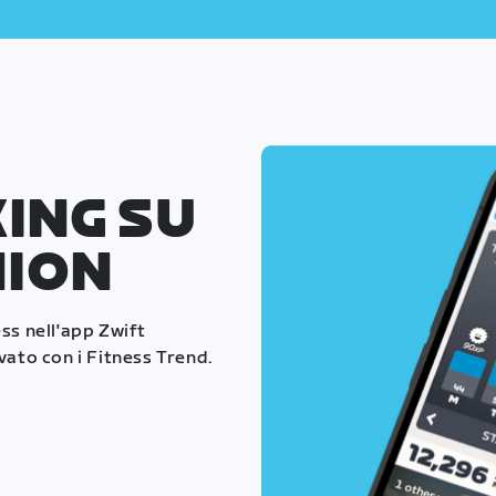
ING SU
NION
ess nell'app Zwift
vato con i Fitness Trend.