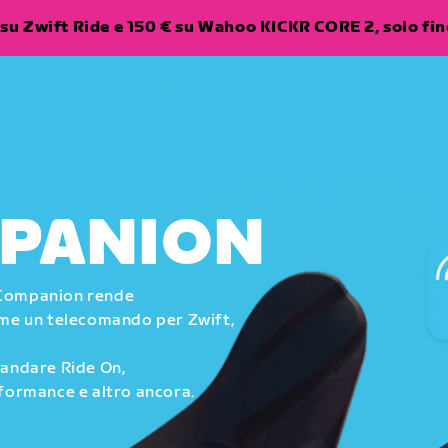
su Zwift Ride e 150 € su Wahoo KICKR CORE 2, solo fino
MPANION
ft Companion rende
come un telecomando per Zwift,
mandare Ride On,
rformance e altro ancora.