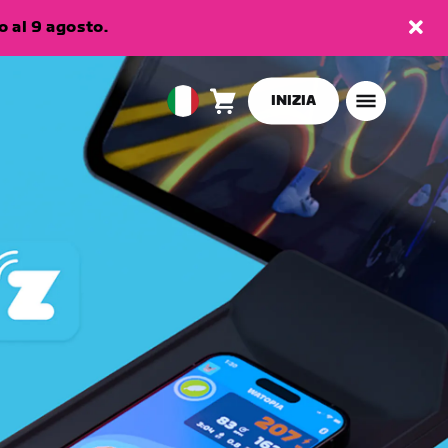
 al 9 agosto.
INIZIA
Carrello
0
European
articoli
Union
Italiano