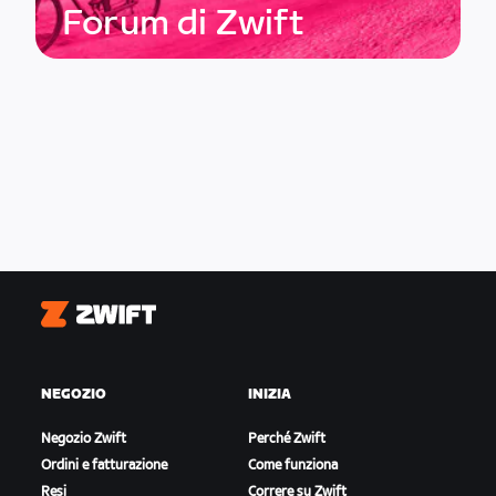
Forum di Zwift
Zwift
NEGOZIO
INIZIA
Negozio Zwift
Perché Zwift
Ordini e fatturazione
Come funziona
Resi
Correre su Zwift