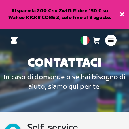
Risparmia 200 € su Zwift Ride e 150 € su
Wahoo KICKR CORE 2, solo fino al 9 agosto.
Carrello
0
European
articoli
Union
Italiano
CONTATTACI
In caso di domande o se hai bisogno di
aiuto, siamo qui per te.
Self-service