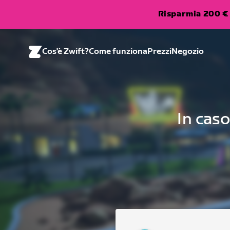
Risparmia 200 € 
Cos'è Zwift?
Come funziona
Prezzi
Negozio
In caso