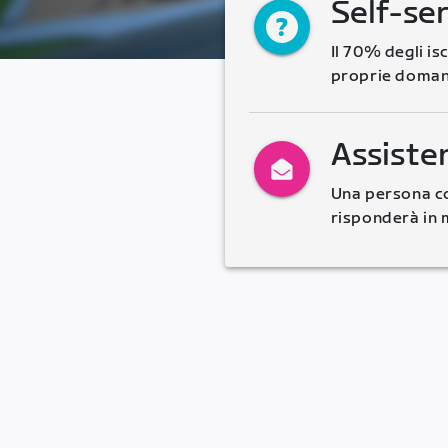
Self-se
Il 70% degli is
proprie doman
Assiste
Una persona co
risponderà in 