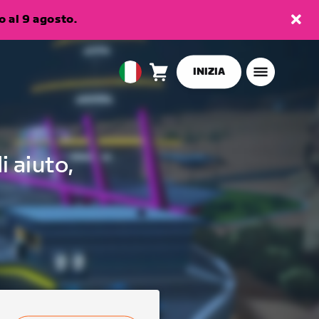
 al 9 agosto.
INIZIA
Carrello
0
European
articoli
Union
Italiano
i aiuto,