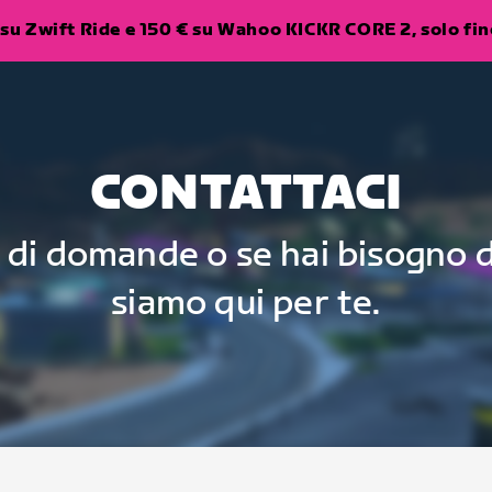
su Zwift Ride e 150 € su Wahoo KICKR CORE 2, solo fino
CONTATTACI
 di domande o se hai bisogno d
siamo qui per te.