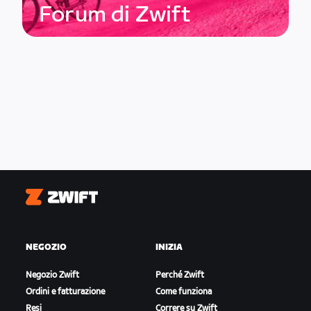
Forum di Zwift
Zwift
NEGOZIO
INIZIA
Negozio Zwift
Perché Zwift
Ordini e fatturazione
Come funziona
Resi
Correre su Zwift