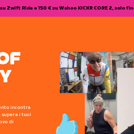
su Zwift Ride e 150 € su Wahoo KICKR CORE 2, solo fino
OF
Y
mento incontra
 supera i tuoi
ovo di