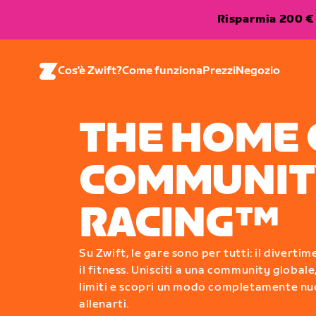
Risparmia 200 € 
Cos'è Zwift?
Come funziona
Prezzi
Negozio
THE HOME 
COMMUNIT
RACING™
Su Zwift, le gare sono per tutti: il diverti
il fitness. Unisciti a una community globale,
limiti e scopri un modo completamente nu
allenarti.