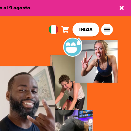
 al 9 agosto.
INIZIA
Carrello
0
European
articoli
Union
Italiano