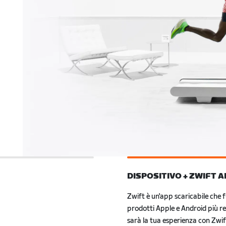
DISPOSITIVO + ZWIFT A
Zwift è un'app scaricabile che 
ettono direttamente a
Apple e Android più recenti. Più 
un podometro, una
esperienza con Zwift.
uasi tutti i tapis