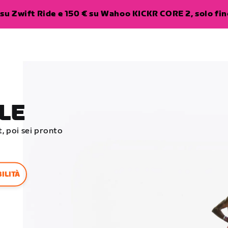
su Zwift Ride e 150 € su Wahoo KICKR CORE 2, solo fino
ILE
t, poi sei pronto
ILITÀ