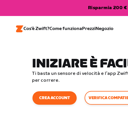
Risparmia 200 € 
Cos'è Zwift?
Come funziona
Prezzi
Negozio
INIZIARE È FAC
Ti basta un sensore di velocità e l’app Zwif
per correre.
VERIFICA COMPATIB
CREA ACCOUNT