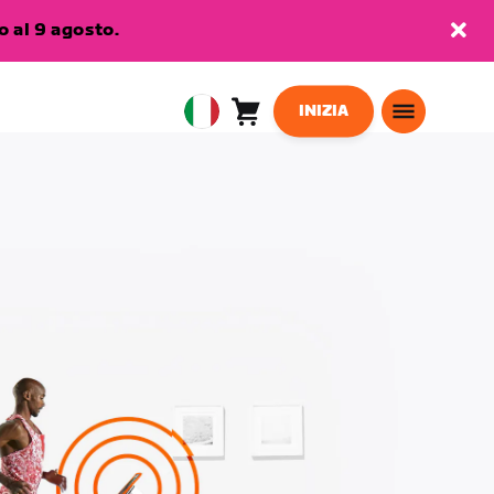
 al 9 agosto.
INIZIA
Carrello
0
European
articoli
Union
Italiano