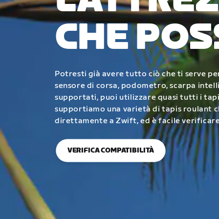
L’ATTRE
CHE POS
Potresti già avere tutto ciò che ti serve pe
sensore di corsa, podometro, scarpa intel
supportati, puoi utilizzare quasi tutti i tapi
supportiamo una varietà di tapis roulant 
direttamente a Zwift, ed è facile verificar
VERIFICA COMPATIBILITÀ