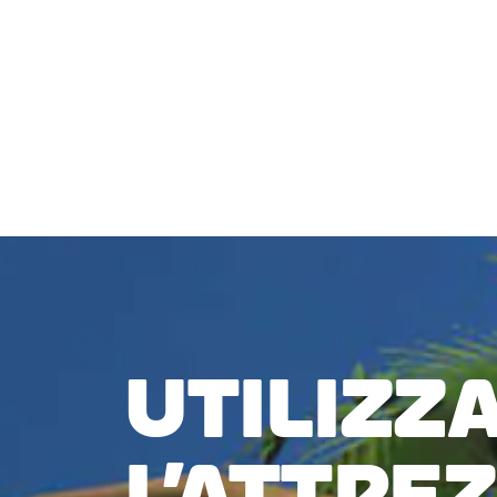
roulant per correre su Zwift.
VERIFICA COMPATIBILITÀ
UTILIZZ