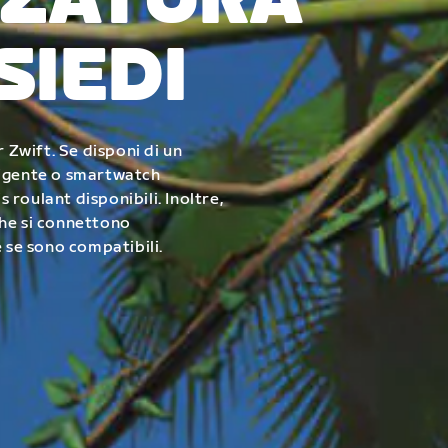
ZZATURA
SIEDI
r Zwift. Se disponi di un
ligente o smartwatch
s roulant disponibili. Inoltre,
che si connettono
e se sono compatibili.