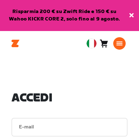
Risparmia 200 € su Zwift Ride e 150 € su
Wahoo KICKR CORE 2, solo fino al 9 agosto.
Carrello
0
European
articoli
Union
Italiano
ACCEDI
E-mail