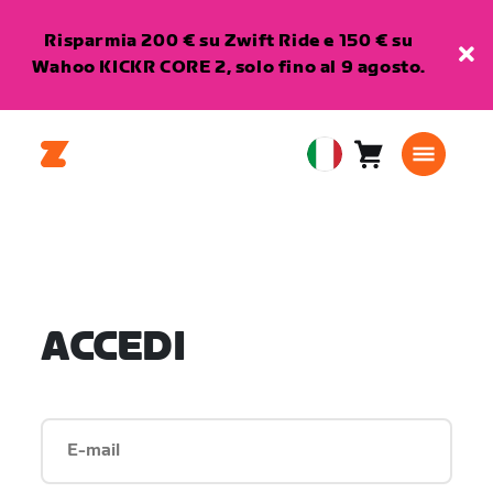
Risparmia 200 € su Zwift Ride e 150 € su
Wahoo KICKR CORE 2, solo fino al 9 agosto.
Carrello
0
European
articoli
Union
Italiano
ACCEDI
E-mail