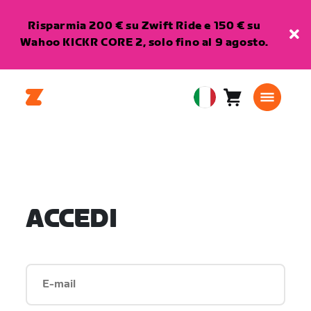
Risparmia 200 € su Zwift Ride e 150 € su
Wahoo KICKR CORE 2, solo fino al 9 agosto.
Carrello
0
European
articoli
Union
Italiano
ACCEDI
E-mail