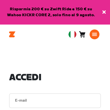
Risparmia 200 € su Zwift Ride e 150 € su
Wahoo KICKR CORE 2, solo fino al 9 agosto.
Carrello
0
European
articoli
Union
Italiano
ACCEDI
E-mail