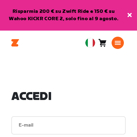
Risparmia 200 € su Zwift Ride e 150 € su
Wahoo KICKR CORE 2, solo fino al 9 agosto.
Carrello
0
European
articoli
Union
Italiano
ACCEDI
E-mail