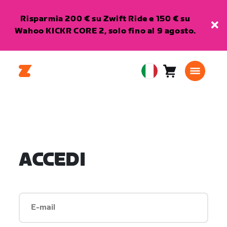
Risparmia 200 € su Zwift Ride e 150 € su
Wahoo KICKR CORE 2, solo fino al 9 agosto.
Carrello
0
European
articoli
Union
Italiano
ACCEDI
E-mail