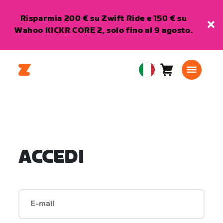
Risparmia 200 € su Zwift Ride e 150 € su
Wahoo KICKR CORE 2, solo fino al 9 agosto.
Carrello
0
European
articoli
Union
Italiano
ACCEDI
E-mail