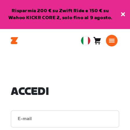
Risparmia 200 € su Zwift Ride e 150 € su
Wahoo KICKR CORE 2, solo fino al 9 agosto.
Carrello
0
European
articoli
Union
Italiano
ACCEDI
E-mail