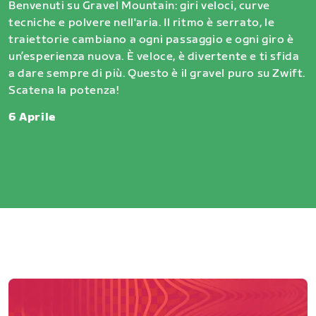
Benvenuti su Gravel Mountain: giri veloci, curve
tecniche e polvere nell'aria. Il ritmo è serrato, le
traiettorie cambiano a ogni passaggio e ogni giro è
un’esperienza nuova. È veloce, è divertente e ti sfida
a dare sempre di più. Questo è il gravel puro su Zwift.
Scatena la potenza!
6 Aprile