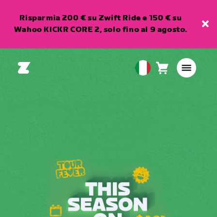
Risparmia 200 € su Zwift Ride e 150 € su
Wahoo KICKR CORE 2, solo fino al 9 agosto.
Carrello
0
European
articoli
Union
Italiano