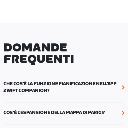
DOMANDE
FREQUENTI
CHE COS'È LA FUNZIONE PIANIFICAZIONE NELL’APP
ZWIFT COMPANION?
Con la funzione Pianificazione della Zwift
Companion organizzi la tua settimana in un attimo:
COS'È L'ESPANSIONE DELLA MAPPA DI PARIGI?
programma allenamenti, percorsi specifici, eventi
di corsa o bici e pedalate con i Robopacer. Puoi
L'espansione della mappa di Parigi aggiunge