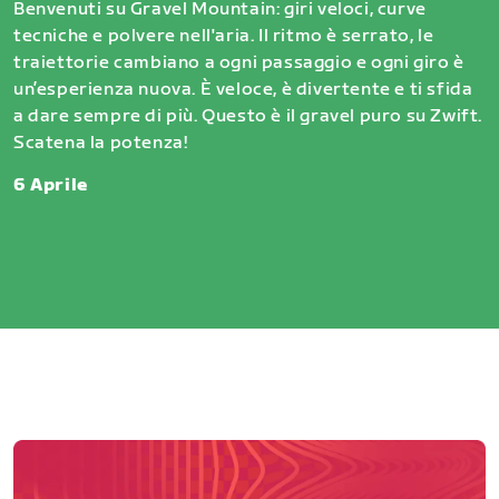
Benvenuti su Gravel Mountain: giri veloci, curve
tecniche e polvere nell'aria. Il ritmo è serrato, le
traiettorie cambiano a ogni passaggio e ogni giro è
un’esperienza nuova. È veloce, è divertente e ti sfida
a dare sempre di più. Questo è il gravel puro su Zwift.
Scatena la potenza!
6 Aprile