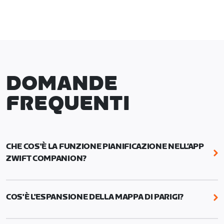
DOMANDE
FREQUENTI
CHE COS'È LA FUNZIONE PIANIFICAZIONE NELL’APP
ZWIFT COMPANION?
Con la funzione Pianificazione della Zwift
Companion organizzi la tua settimana in un attimo:
COS'È L'ESPANSIONE DELLA MAPPA DI PARIGI?
programma allenamenti, percorsi specifici, eventi
di corsa o bici e pedalate con i Robopacer. Puoi
L'espansione della mappa di Parigi aggiunge