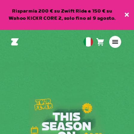
Risparmia 200 € su Zwift Ride e 150 € su
Wahoo KICKR CORE 2, solo fino al 9 agosto.
Carrello
0
European
articoli
Union
Italiano