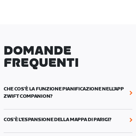
DOMANDE
FREQUENTI
CHE COS'È LA FUNZIONE PIANIFICAZIONE NELL’APP
ZWIFT COMPANION?
Con la funzione Pianificazione della Zwift
Companion organizzi la tua settimana in un attimo:
COS'È L'ESPANSIONE DELLA MAPPA DI PARIGI?
programma allenamenti, percorsi specifici, eventi
di corsa o bici e pedalate con i Robopacer. Puoi
L'espansione della mappa di Parigi aggiunge