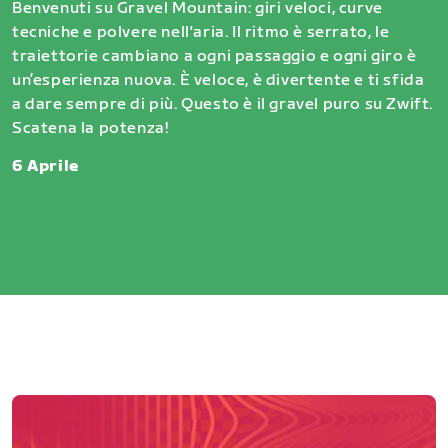
Benvenuti su Gravel Mountain: giri veloci, curve
tecniche e polvere nell'aria. Il ritmo è serrato, le
traiettorie cambiano a ogni passaggio e ogni giro è
un’esperienza nuova. È veloce, è divertente e ti sfida
a dare sempre di più. Questo è il gravel puro su Zwift.
Scatena la potenza!
6 Aprile