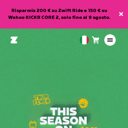
Risparmia 200 € su Zwift Ride e 150 € su
Wahoo KICKR CORE 2, solo fino al 9 agosto.
Carrello
0
European
articoli
Union
Italiano